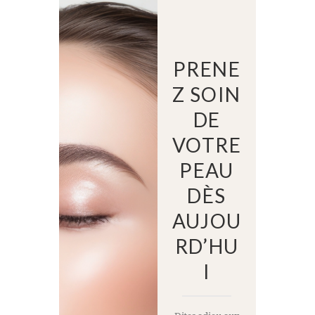
PRENE
Z SOIN
DE
VOTRE
PEAU
DÈS
AUJOU
RD’HU
I