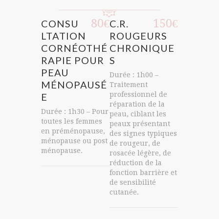
80€
80€
150€
SU
CONSU
C.R.
A.G.E.
ION
LTATION
ROUGEURS
VIEILLI
NÉOTHÉ
CORNÉOTHÉ
CHRONIQUE
ENT
E
RAPIE POUR
S
Durée : 1h0
PEAU
Traitement
 1h00
Durée : 1h00 –
professionn
MÉNOPAUSÉ
Traitement
réparation 
professionnel de
E
peau qui ré
réparation de la
Durée : 1h30 – Pour
rides et rid
peau, ciblant les
toutes les femmes
taches
peaux présentant
en préménopause,
pigmentaire
des signes typiques
ménopause ou post
stimule la 
de rougeur, de
ménopause.
du collagèn
rosacée légère, de
améliore la
réduction de la
différenciat
fonction barrière et
cellulaire et
de sensibilité
fonction de 
cutanée.
barrière cu
pour un
renouvelle