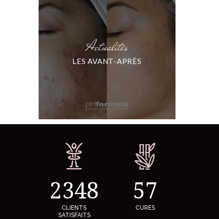
Actualités
LES AVANT-APRÈS
2348
57
CLIENTS
CURES
SATISFAITS