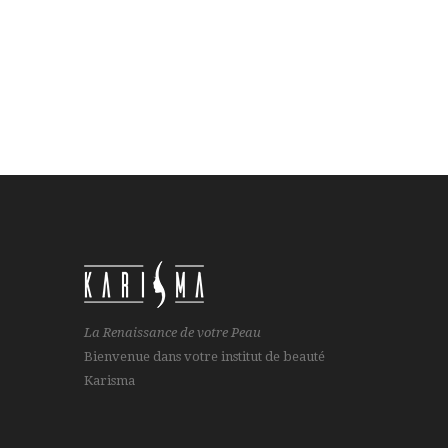
OUR THEME!
Everything you need to build an
excellent website.
La Renaissance de votre Peau
Bienvenue dans votre institut de beauté
Karisma