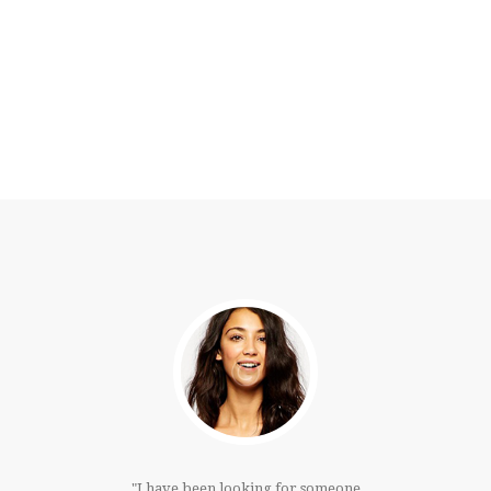
PURCHASE
LEARN MORE
much!!!I
I have been looking for someone