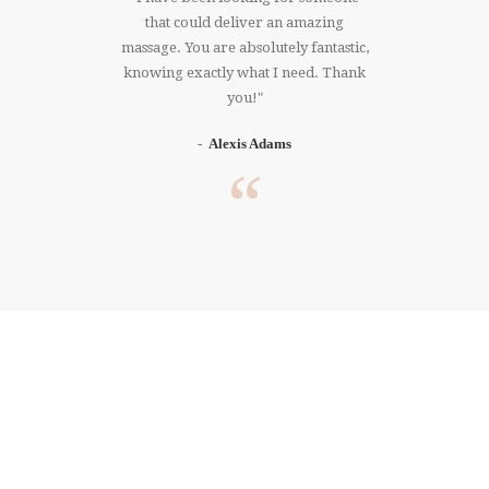
 right
that could deliver an amazing
ree whole
massage. You are absolutely fantastic,
er. Thank
knowing exactly what I need. Thank
you!
Alexis Adams
DONT’T GIVE UP
THE TIME!
PURCHASE NOW