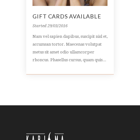
GIFT CARDS AVAILABLE
Started
29/03/2016
Nam vel sapien dapibus, suscipit nisl et,
accumsan tortor. Maecenas volutpat
metus sit amet odio ullamcorper
rhoncus. Phasellus cursus, quam quis...