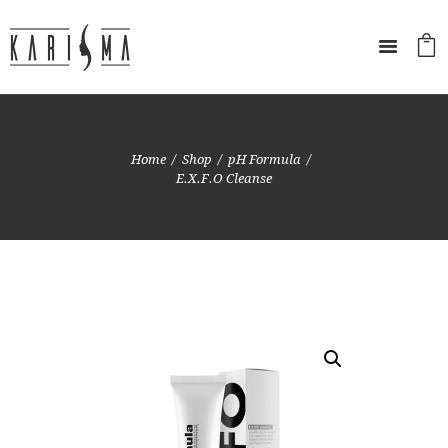
Home
Shop
pH Formula
E.X.F.O Cleanse