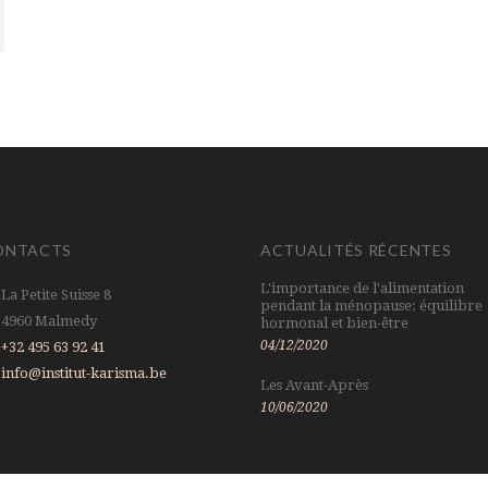
ONTACTS
ACTUALITÉS RÉCENTES
L'importance de l'alimentation
La Petite Suisse 8
pendant la ménopause: équilibre
4960 Malmedy
hormonal et bien-être
04/12/2020
+32 495 63 92 41
info@institut-karisma.be
Les Avant-Après
10/06/2020